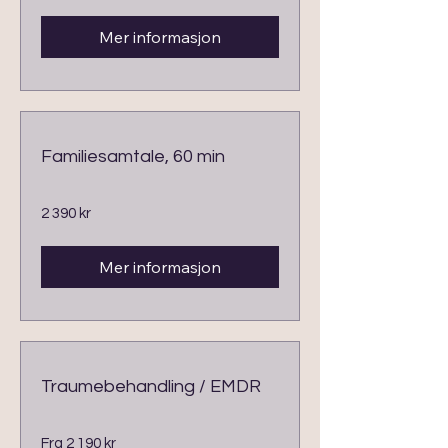
Mer informasjon
Familiesamtale, 60 min
2 390
2 390 kr
norske
kroner
Mer informasjon
Traumebehandling / EMDR
Fra
Fra 2 190 kr
2 190