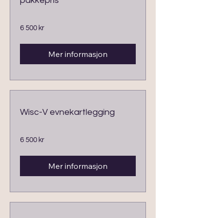
pakkepris
6 500
6 500 kr
norske
kroner
Mer informasjon
Wisc-V evnekartlegging
6 500
6 500 kr
norske
kroner
Mer informasjon