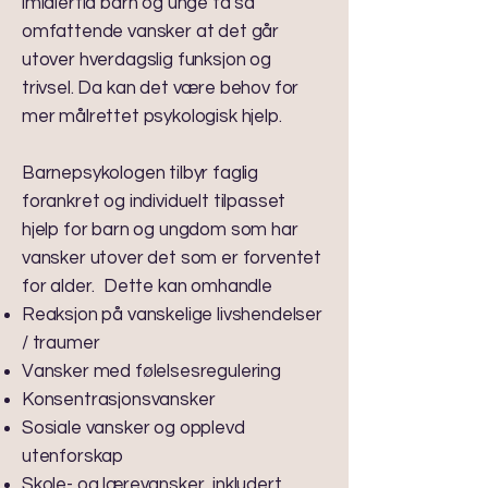
imidlertid barn og unge få så
omfattende vansker at det går
utover hverdagslig funksjon og
trivsel. Da kan det være behov for
mer målrettet psykologisk hjelp.
Barnepsykologen tilbyr faglig
forankret og individuelt tilpasset
hjelp for barn og ungdom som har
vansker utover det som er forventet
for alder. Dette kan omhandle
Reaksjon på vanskelige livshendelser
/ traumer
Vansker med følelsesregulering
Konsentrasjonsvansker
Sosiale vansker og opplevd
utenforskap
Skole- og lærevansker, inkludert