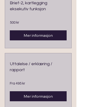
Brief-2, kartlegging
eksekutiv funksjon
500
500 kr
norske
kroner
Mer informasjon
Uttalelse / erklæring /
rapport
Fra
Fra 495 kr
495
norske
kroner
Mer informasjon