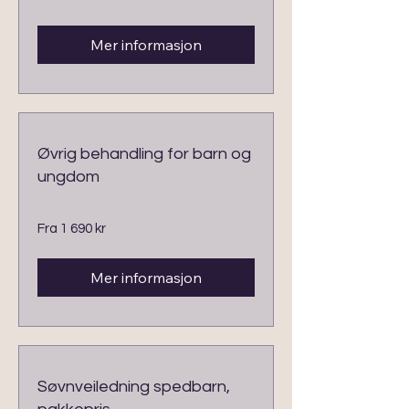
norske
kroner
Mer informasjon
Øvrig behandling for barn og
ungdom
Fra
Fra 1 690 kr
1 690
norske
kroner
Mer informasjon
Søvnveiledning spedbarn,