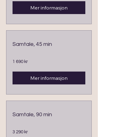
Mer informasjon
Samtale, 45 min
1 690
1 690 kr
norske
kroner
Mer informasjon
Samtale, 90 min
3 290
3 290 kr
norske
kroner