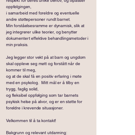
respekt for deres unike behov, og tilpasser
oppfølgingen,
i samarbeid med foreldre og eventuelle
andre støttepersoner rundt barnet.
Min forståelsesramme er dynamisk, slik at
jeg integrerer ulike teorier, og benytter
dokumentert effektive behandlingsmetoder i
min praksis.
Jeg legger stor vekt på at barn og ungdom
skal oppleve seg møtt og forstått når de
kommer til meg,
og at de skal få en positiv erfaring i møte
med en psykolog. Mitt mål er å tilby en
trygg, faglig solid,
og fleksibel oppfølging som tar barnets
psykisk helse på alvor, og er en støtte for
foreldre i krevende situasjoner.
Velkommen til å ta kontakt!
​Bakgrunn og relevant utdanning: