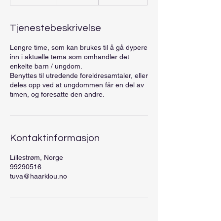
3
0
m
Tjenestebeskrivelse
i
n
Lengre time, som kan brukes til å gå dypere
inn i aktuelle tema som omhandler det
enkelte barn / ungdom.
Benyttes til utredende foreldresamtaler, eller
deles opp ved at ungdommen får en del av
timen, og foresatte den andre.
Kontaktinformasjon
Lillestrøm, Norge
99290516
tuva@haarklou.no