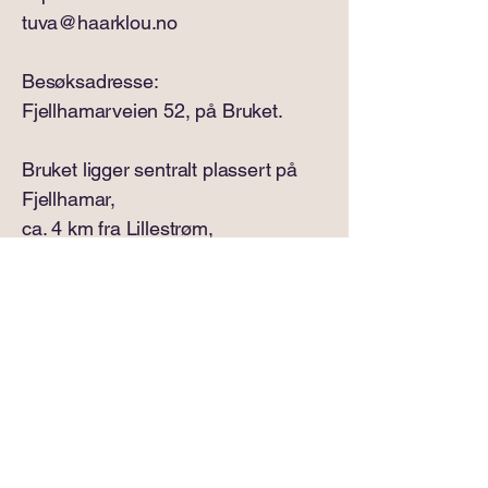
tuva@haarklou.no
​Besøksadresse:
Fjellhamarveien 52, på Bruket.
Bruket ligger sentralt plassert på
Fjellhamar,
ca. 4 km fra Lillestrøm,
med kort vei til både
kollektivtransport og hovedvei.
Hovedinngangen til Bruket er til
høyre for
Fjellhamar gård barnehage.
Barnepsykologen har k
ontor i 2.
etasje,