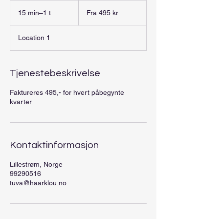
Fra
495
15 min–1 t
1
Fra 495 kr
norske
kroner
5
m
Location 1
i
n
–
1
Tjenestebeskrivelse
Faktureres 495,- for hvert påbegynte
kvarter
Kontaktinformasjon
Lillestrøm, Norge
99290516
tuva@haarklou.no