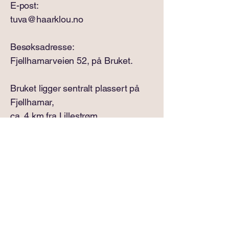
E-post:
tuva@haarklou.no
​Besøksadresse:
Fjellhamarveien 52, på Bruket.
Bruket ligger sentralt plassert på
Fjellhamar,
ca. 4 km fra Lillestrøm,
med kort vei til både
kollektivtransport og hovedvei.
Hovedinngangen til Bruket er til
høyre for
Fjellhamar gård barnehage.
Barnepsykologen har k
ontor i 2.
etasje,