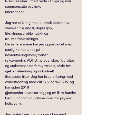
livssituasjoner - med både vanlige og mer
sammensatte psykiske
utfordringer.
Jeg har erfaring med et bredt spekter av
vansker, bla angst, depresjon,
tilknytningsproblematikk og
traumer/belastninger.
De senere årene har jeg opparbeidet meg
særlig kompetanse på
nevroutviklingsforstyrrelser
(eksempelvis ADHD, lærevansker, Tourettes
og autismespekterforstyrrelser), både hva
gjelder utredning og individuelt
tilpassede tiltak. Jeg har bred erfaring med
evneutredning med WISC-V og WAIS-IV, og
har siden 2018
gjennomført evnekartlegging av flere hundre
barn, ungdom og voksne innenfor psykisk
helsevern.
Jeg møter hvert barn og ungdom med